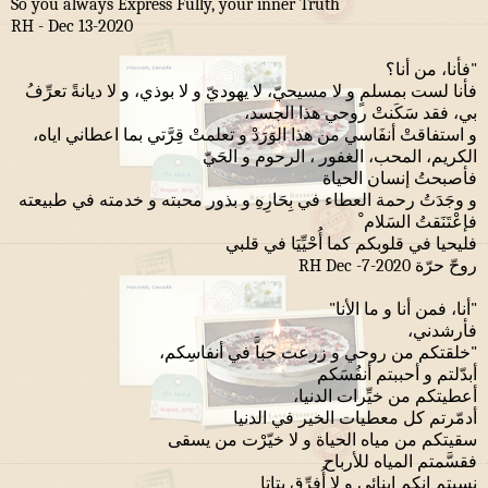
So you always Express Fully, your inner Truth
RH - Dec 13-2020
"فأنا، من أنا؟
فأنا لست بمسلمٍ و لا مسيحيّ، لا يهوديّ و لا بوذي، و لا ديانةً تعرِّفُ
بي، فقد سَكَنتْ روحي هذا الجسد،
و استفاقتْ أنفَاسي من هذا الوَرَدْ و تعلمتْ قِرَّتي بما اعطاني اياه،
الكريم، المحب، الغفور ، الرحوم و الحَيّ
فأصبحتُ إنسان الحياة
و وجَدَتُ رحمة العطاء في بِحَارِهِ و بذور محبته و خدمته في طبيعته
فإعْتَنَقتُ السَلام ْ
فليحيا في قلوبكم كما أُحْيِّيَا في قلبي
روحّ حرّة RH Dec -7-2020
"أنا، فمن أنا و ما الأنا"
فأرشدني،
"خلقتكم من روحي و زرعت حباَّ في أنفاسِكم،
أبدّلتم و أحببتم أنفُسَكم
أعطيتكم من خيِّرات الدنيا،
أدمّرتم كل معطيات الخير في الدنيا
سقيتكم من مياه الحياة و لا خيّرْت من يسقى
فقسَّمتم المياه للأرباح
نسيتم انكم ابنائي و لا أُفرِّق بتاتا