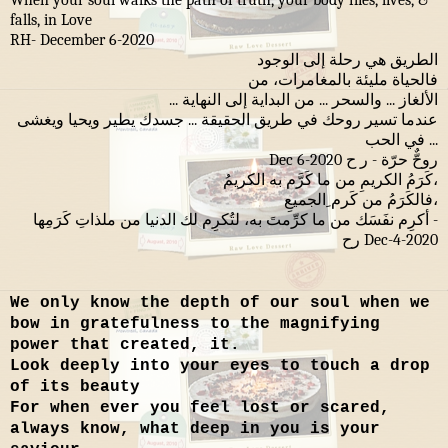
falls, in Love
RH- December 6-2020
الطريق هي رحلة إلى الوجود
فالحياة مليئة بالمغامرات، من
الألغاز ... والسحر ... من البداية إلى النهاية ...
عندما تسير روحك في طريق الحقيقة ... جسدك يطير ويحيا ويغشى
... في الحب
روحٌّ حرّة - ر ح Dec 6-2020
كَرَمُ الكريمِ من ما كَرَّم به الكريمُ،
فالكَرَمُ من كَرم ِالجميعِ،
أكرِم نفَسَك من ما كرِّمتَ به، لتُكرِم لك الدنيا من ملذاتِ كَرَمِها -
رح Dec-4-2020
We only know the depth of our soul when we
bow in gratefulness to the magnifying
power that created, it.
Look deeply into your eyes to touch a drop
of its beauty
For when ever you feel lost or scared,
always know, what deep in you is your