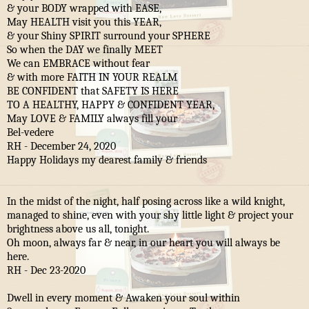
& your BODY wrapped with EASE,
May HEALTH visit you this YEAR,
& your Shiny SPIRIT surround your SPHERE
So when the DAY we finally MEET
We can EMBRACE without fear
& with more FAITH IN YOUR REALM
BE CONFIDENT that SAFETY IS HERE
TO A HEALTHY, HAPPY & CONFIDENT YEAR,
May LOVE & FAMILY always fill your
Bel-vedere
RH - December 24, 2020
Happy Holidays my dearest family & friends
In the midst of the night, half posing across like a wild knight,
managed to shine, even with your shy little light & project your
brightness above us all, tonight.
Oh moon, always far & near, in our heart you will always be
here.
RH - Dec 23-2020
Dwell in every moment & Awaken your soul within