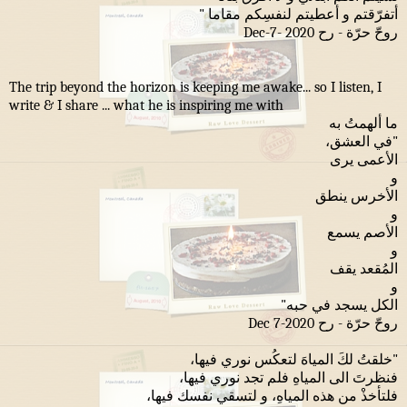
أتفرّقتم و أعطيتم لنفسِكم مقاما "
روحّ حرّة - رح Dec-7- 2020
The trip beyond the horizon is keeping me awake... so I listen, I
write & I share ... what he is inspiring me with
ما ألهمتُ به
"في العشق،
الأعمى يرى
و
الأخرس ينطق
و
الأصم يسمع
و
المُقعد يقف
و
الكل يسجد في حبه"
روحّ حرّة - رح Dec 7-2020
"خلقتُ لكَ المياهَ لتعكُس نوري فيها،
فنظرتَ الى المياهِ فلم تجد نوري فيها،
فلتأخذْ من هذه المياهِ، و لتسقي نفسك فيها،