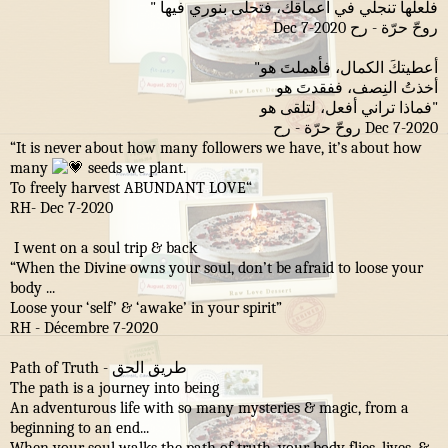
فلعلها تنجلي في اعماقك، فتحلى بنوري فيها "
روحّ حرّة - رح Dec 7-2020
"أعطيتكَ الكمال، فأهملتَ هو
أخذتُ النِصف، ففقدتَ هو
فماذا تراني أفعل، لتلقى هو"
روحّ حرّة - رح Dec 7-2020
“It is never about how many followers we have, it’s about how
many
seeds we plant.
To freely harvest ABUNDANT LOVE“
RH- Dec 7-2020
I went on a soul trip & back
“When the Divine owns your soul, don’t be afraid to loose your
body ...
Loose your ‘self’ & ‘awake’ in your spirit”
RH - Décembre 7-2020
Path of Truth -
طريق الحق
The path is a journey into being
An adventurous life with so many mysteries & magic, from a
beginning to an end...
When your soul walks the path of truth, your body flies, lives, &